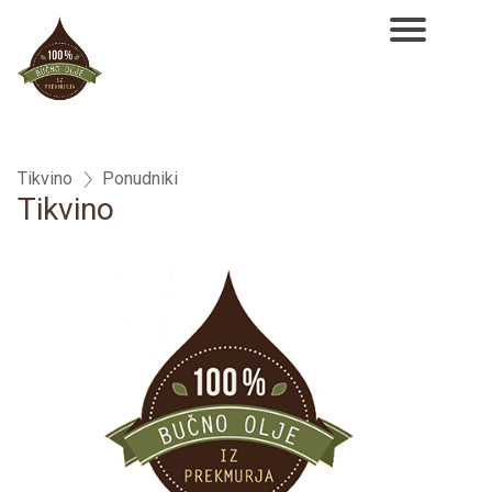
NAROČILO
VAŠA KOŠARICA JE
Tikvino
Ponudniki
Tikvino