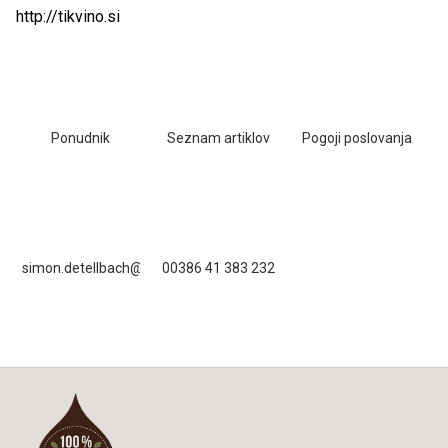
http://tikvino.si
Ponudnik
Seznam artiklov
Pogoji poslovanja
simon.detellbach@gmail.com
00386 41 383 232