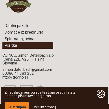
Darilni paketi
Domače iz prekmurja
Spletna trgovina
Vizitka
CUINCO, Simon Detellbach s.p.
Krajna 22B, 9251 - Tišina
Slovenia
simon.detellbach@gmail.com
00386 41 383 232
http://tikvino.si
Z nadaljevanjem ogleda te strani se strinjate z
uporabo piškotkov na tej strani
Se strinjam
Več informacij