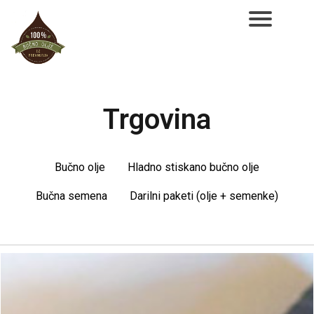
NAROČILO
VAŠA KOŠARICA JE
Trgovina
Bučno olje
Hladno stiskano bučno olje
Bučna semena
Darilni paketi (olje + semenke)