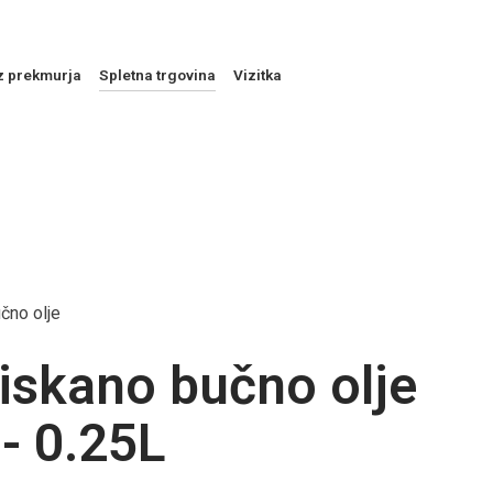
z prekmurja
Spletna trgovina
Vizitka
NAROČILO
VAŠA KOŠARICA JE P
čno olje
iskano bučno olje
 - 0.25L