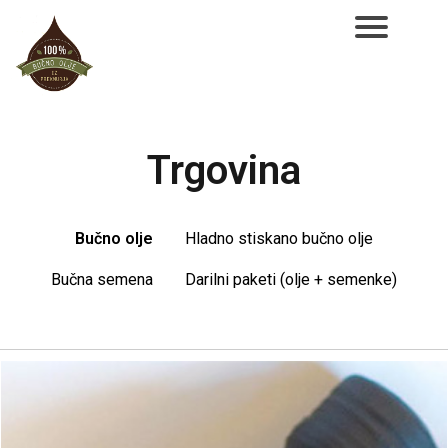
NAROČILO
VAŠA KOŠARICA JE
Trgovina
Bučno olje
Hladno stiskano bučno olje
Bučna semena
Darilni paketi (olje + semenke)